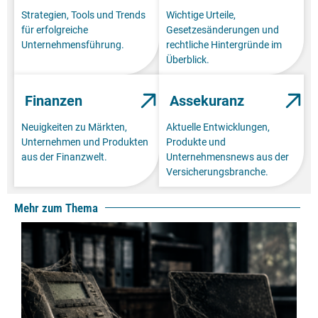
Strategien, Tools und Trends
Wichtige Urteile,
für erfolgreiche
Gesetzesänderungen und
Unternehmensführung.
rechtliche Hintergründe im
Überblick.
Finanzen
Assekuranz
Neuigkeiten zu Märkten,
Aktuelle Entwicklungen,
Unternehmen und Produkten
Produkte und
aus der Finanzwelt.
Unternehmensnews aus der
Versicherungsbranche.
Mehr zum Thema