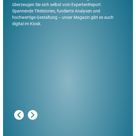
überzeugen Sie sich selbst vom ExpertenReport.
Spannende Titelstories, fundierte Analysen und
hochwertige Gestaltung – unser Magazin gibt es auch
digital im Kiosk.
Ausg
"De
Her