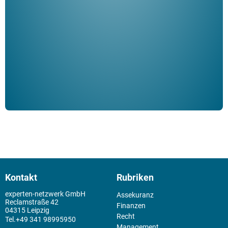
ble
Klau
Schm
der 
Kontakt
Rubriken
experten-netzwerk GmbH
Assekuranz
Reclamstraße 42
Finanzen
04315 Leipzig
Recht
+49 341 98995950
Management