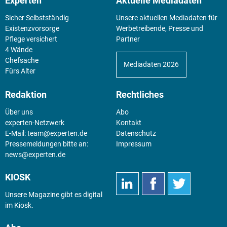
Experten
Aktuelle Mediadaten
Sicher Selbstständig
Unsere aktuellen Mediadaten für
Existenz­vorsorge
Werbetreibende, Presse und
Pflege versichert
Partner
4 Wände
Chefsache
Mediadaten 2026
Fürs Alter
Redaktion
Rechtliches
Über uns
Abo
experten-Netzwerk
Kontakt
E-Mail:
team@experten.de
Datenschutz
Pressemeldungen bitte an:
Impressum
news@experten.de
KIOSK
Unsere Magazine gibt es digital
im
Kiosk
.