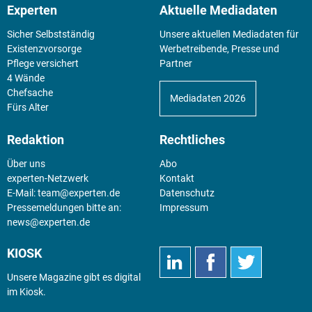
Experten
Aktuelle Mediadaten
Sicher Selbstständig
Unsere aktuellen Mediadaten für
Existenz­vorsorge
Werbetreibende, Presse und
Pflege versichert
Partner
4 Wände
Chefsache
Mediadaten 2026
Fürs Alter
Redaktion
Rechtliches
Über uns
Abo
experten-Netzwerk
Kontakt
E-Mail:
team@experten.de
Datenschutz
Pressemeldungen bitte an:
Impressum
news@experten.de
KIOSK
Unsere Magazine gibt es digital
im
Kiosk
.