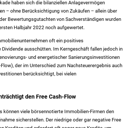
kade haben sich die bilanziellen Anlagevermögen
en – ohne Berücksichtigung von Zukäufen – allein über
 der Bewertungsgutachten von Sachverständigen wurden
ersten Halbjahr 2022 noch aufgewertet.
mobilienunternehmen oft ein positives
Dividende ausschütten. Im Kerngeschäft fallen jedoch in
Renovierungs- und energetischer Sanierungsinvestitionen
sh-Flow), der im Unterschied zum Nachsteuerergebnis auch
stitionen berücksichtigt, bei vielen
nträchtigt den Free Cash-Flow
s können viele börsennotierte Immobilien-Firmen den
fnahme sicherstellen. Der niedrige oder gar negative Free
n Krediten und erfordert oft sogar neue Kredite, um