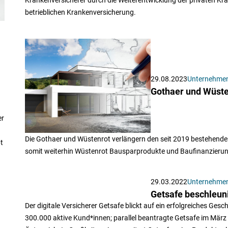
betrieblichen Krankenversicherung.
29.08.2023
Unternehme
Gothaer und Wüste
er
Die Gothaer und Wüstenrot verlängern den seit 2019 bestehenden
t
somit weiterhin Wüstenrot Bausparprodukte und Baufinanzieru
29.03.2022
Unternehme
Getsafe beschleu
Der digitale Versicherer Getsafe blickt auf ein erfolgreiches Ge
300.000 aktive Kund*innen; parallel beantragte Getsafe im März L