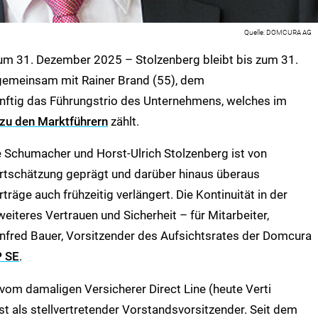
DOMCURA AG
zum 31. Dezember 2025 – Stolzenberg bleibt bis zum 31.
 gemeinsam mit Rainer Brand (55), dem
ünftig das Führungstrio des Unternehmens, welches im
zu den Marktführern
zählt.
 Schumacher und Horst-Ulrich Stolzenberg ist von
tschätzung geprägt und darüber hinaus überaus
träge auch frühzeitig verlängert. Die Kontinuität in der
iteres Vertrauen und Sicherheit – für Mitarbeiter,
nfred Bauer, Vorsitzender des Aufsichtsrates der Domcura
 SE
.
om damaligen Versicherer Direct Line (heute Verti
 als stellvertretender Vorstandsvorsitzender. Seit dem