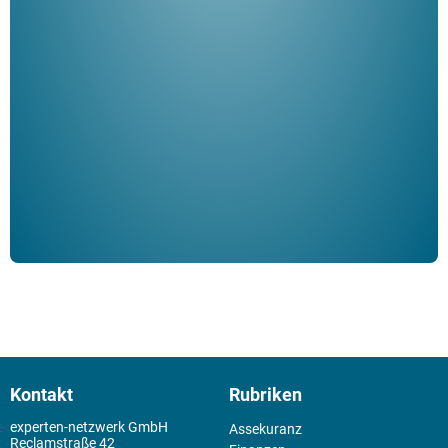
"De
Her
ble
Klau
Schm
der 
Kontakt
Rubriken
experten-netzwerk GmbH
Assekuranz
Reclamstraße 42