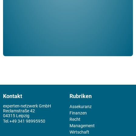
Klau
Schm
der 
Kontakt
Rubriken
experten-netzwerk GmbH
Assekuranz
Reclamstraße 42
Finanzen
04315 Leipzig
Recht
+49 341 98995950
Management
Wirtschaft