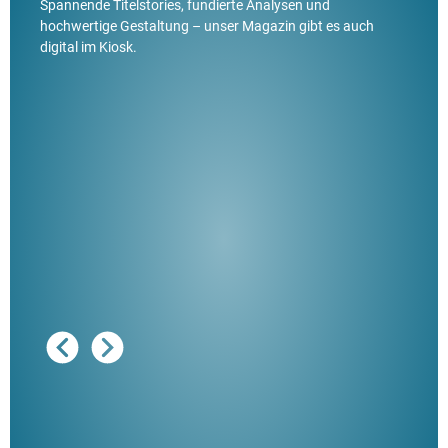
Spannende Titelstories, fundierte Analysen und
hochwertige Gestaltung – unser Magazin gibt es auch
digital im Kiosk.
Ausg
"De
Her
ble