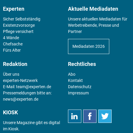
Experten
Aktuelle Mediadaten
Sicher Selbstständig
Unsere aktuellen Mediadaten für
Existenz­vorsorge
Werbetreibende, Presse und
Pflege versichert
Partner
4 Wände
Chefsache
Mediadaten 2026
Fürs Alter
Redaktion
Rechtliches
Über uns
Abo
experten-Netzwerk
Kontakt
E-Mail:
team@experten.de
Datenschutz
Pressemeldungen bitte an:
Impressum
news@experten.de
KIOSK
Unsere Magazine gibt es digital
im
Kiosk
.