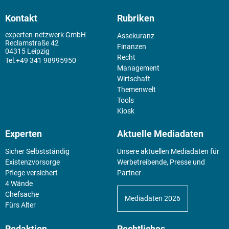
Kontakt
Rubriken
experten-netzwerk GmbH
Assekuranz
Reclamstraße 42
Finanzen
04315 Leipzig
Recht
+49 341 98995950
Management
Wirtschaft
Themenwelt
Tools
Kiosk
Experten
Aktuelle Mediadaten
Sicher Selbstständig
Unsere aktuellen Mediadaten für
Existenz­vorsorge
Werbetreibende, Presse und
Pflege versichert
Partner
4 Wände
Chefsache
Mediadaten 2026
Fürs Alter
Redaktion
Rechtliches