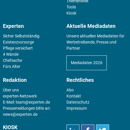
Themenwelt
Tools
Kiosk
Experten
Aktuelle Mediadaten
Sicher Selbstständig
Unsere aktuellen Mediadaten für
Existenz­vorsorge
Werbetreibende, Presse und
Pflege versichert
Partner
4 Wände
Chefsache
Mediadaten 2026
Fürs Alter
Redaktion
Rechtliches
Über uns
Abo
experten-Netzwerk
Kontakt
E-Mail:
team@experten.de
Datenschutz
Pressemeldungen bitte an:
Impressum
news@experten.de
KIOSK