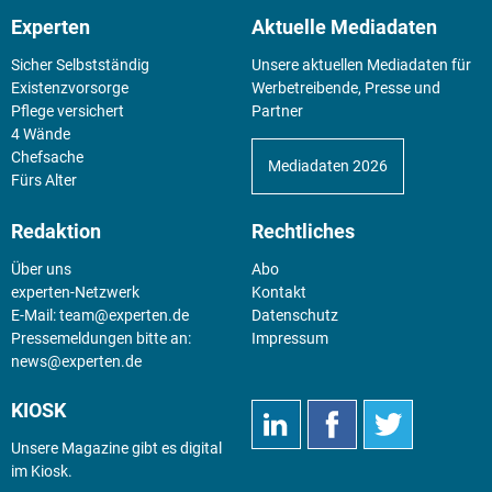
Experten
Aktuelle Mediadaten
Sicher Selbstständig
Unsere aktuellen Mediadaten für
Existenz­vorsorge
Werbetreibende, Presse und
Pflege versichert
Partner
4 Wände
Chefsache
Mediadaten 2026
Fürs Alter
Redaktion
Rechtliches
Über uns
Abo
experten-Netzwerk
Kontakt
E-Mail:
team@experten.de
Datenschutz
Pressemeldungen bitte an:
Impressum
news@experten.de
KIOSK
Unsere Magazine gibt es digital
im
Kiosk
.