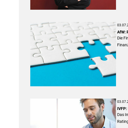
03.07.
AfW: 
Die F
Finanz
03.07.
IVFP:
Das In
Ratin