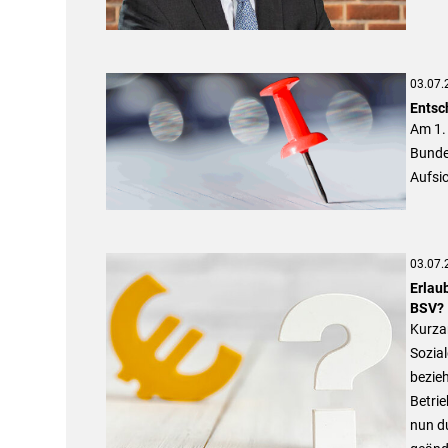
03.07.
Entsc
Am 1.
Bunde
Aufsic
03.07.
Erlau
BSV?
Kurzar
Sozia
bezie
Betrie
nun d