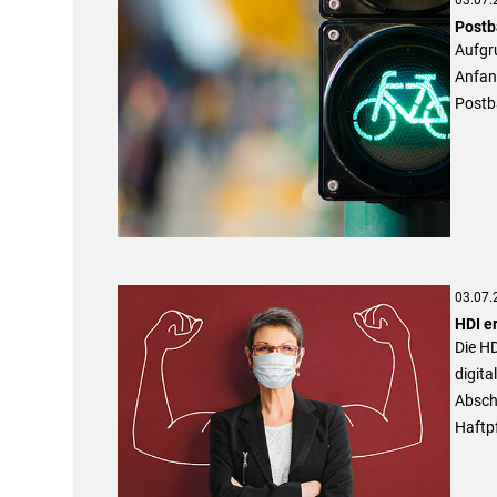
Postb
Aufgru
Anfan
Postb
03.07.
HDI e
Die HD
digita
Abschl
Haftpf