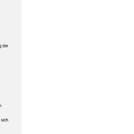
g der
.
n
 sich