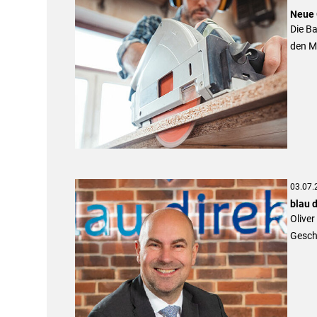
Neue 
Die B
den M
03.07.
blau 
Oliver
Gesch