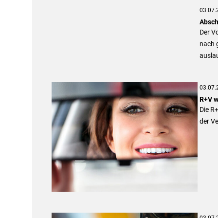
03.07.
Absch
Der Vo
nach 
ausla
03.07.
R+V w
Die R+
der V
03.07.