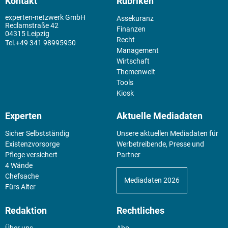
Kontakt
Rubriken
experten-netzwerk GmbH
Assekuranz
Reclamstraße 42
Finanzen
04315 Leipzig
Recht
+49 341 98995950
Management
Wirtschaft
Themenwelt
Tools
Kiosk
Experten
Aktuelle Mediadaten
Sicher Selbstständig
Unsere aktuellen Mediadaten für
Existenz­vorsorge
Werbetreibende, Presse und
Pflege versichert
Partner
4 Wände
Chefsache
Mediadaten 2026
Fürs Alter
Redaktion
Rechtliches
Über uns
Abo