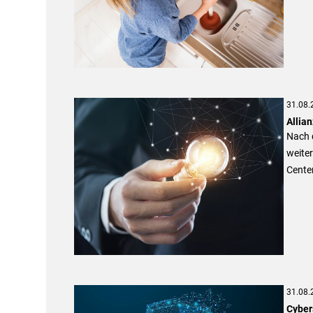
31.08.
Allia
Nach d
weite
Cente
31.08.
Cyber