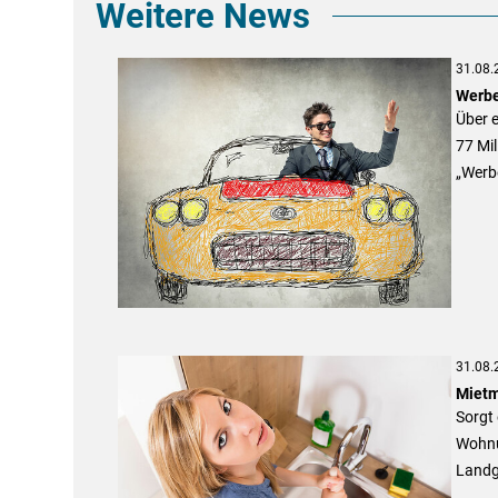
Weitere News
31.08.
Werbe
Über 
77 Mil
„Werb
31.08.
Mietm
Sorgt
Wohnu
Landge