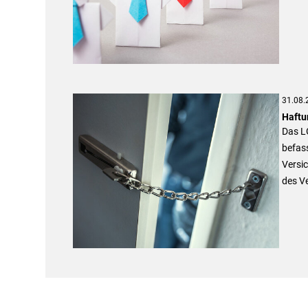
31.08.
Haftu
Das LG
befas
Versic
des V