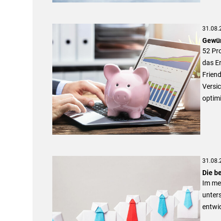
31.08.
Gewün
52 Pr
das E
Friend
Versic
optimi
31.08.
Die b
Im me
unters
entwic