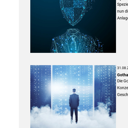
Spezi
nun d
Anlage
31.08.
Gotha
Die Go
Konzer
Gesch