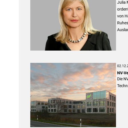
Julia
ordent
von H
Ruhes
Ausla
02.12.
NV-Ve
Die NV
Techni