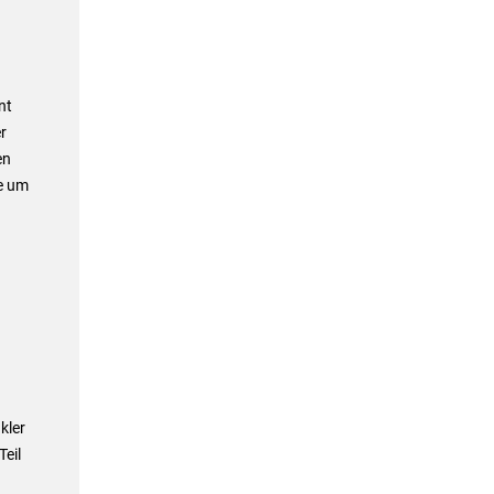
nt
r
en
se um
kler
eil