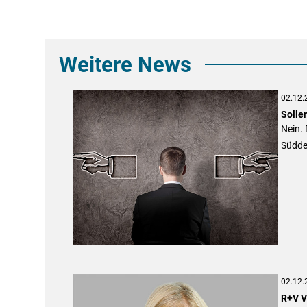
Weitere News
02.12.
Solle
Nein. 
Süddeu
02.12.
R+V V