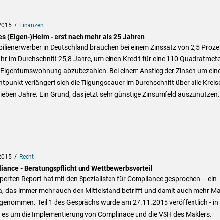
2015
Finanzen
es (Eigen-)Heim - erst nach mehr als 25 Jahren
ilienerwerber in Deutschland brauchen bei einem Zinssatz von 2,5 Proze
hr im Durchschnitt 25,8 Jahre, um einen Kredit für eine 110 Quadratmete
 Eigentumswohnung abzubezahlen. Bei einem Anstieg der Zinsen um ein
tpunkt verlängert sich die Tilgungsdauer im Durchschnitt über alle Krei
ieben Jahre. Ein Grund, das jetzt sehr günstige Zinsumfeld auszunutzen.
2015
Recht
iance - Beratungspflicht und Wettbewerbsvorteil
perten Report hat mit den Spezialisten für Compliance gesprochen – ein
, das immer mehr auch den Mittelstand betrifft und damit auch mehr Ma
genommen. Teil 1 des Gesprächs wurde am 27.11.2015 veröffentlich - in T
t es um die Implementierung von Complinace und die VSH des Maklers.