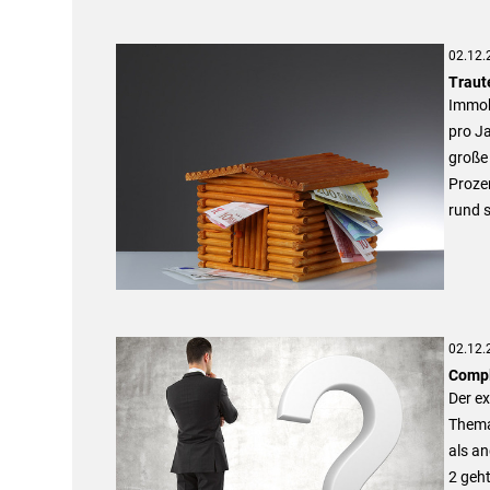
02.12.
Traut
Immob
pro Ja
große
Prozen
rund s
02.12.
Compl
Der ex
Thema
als an
2 geh