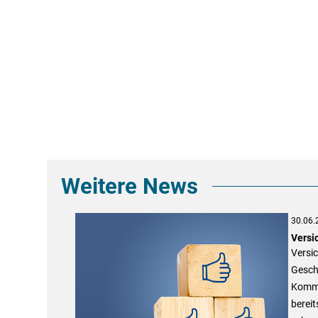
Weitere News
30.06.
Versi
Versic
Gesch
Kommun
bereit