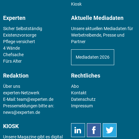
Kiosk
Experten
Aktuelle Mediadaten
Sicher Selbstständig
Unsere aktuellen Mediadaten für
Existenz­vorsorge
Werbetreibende, Presse und
Pflege versichert
Partner
4 Wände
Chefsache
Mediadaten 2026
Fürs Alter
Redaktion
Rechtliches
Über uns
Abo
experten-Netzwerk
Kontakt
E-Mail:
team@experten.de
Datenschutz
Pressemeldungen bitte an:
Impressum
news@experten.de
KIOSK
Unsere Magazine gibt es digital