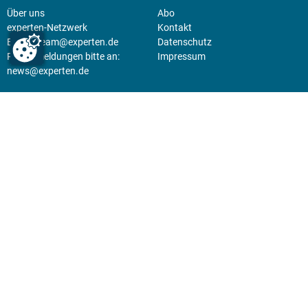
Über uns
Abo
experten-Netzwerk
Kontakt
E-Mail:
team@experten.de
Datenschutz
Pressemeldungen bitte an:
Impressum
news@experten.de
KIOSK
Unsere Magazine gibt es digital
im
Kiosk
.
Abo
Hier geht's zum Print Abo und
zum gesamten Online Angebot
des expertenReport.
Jetzt anmelden!