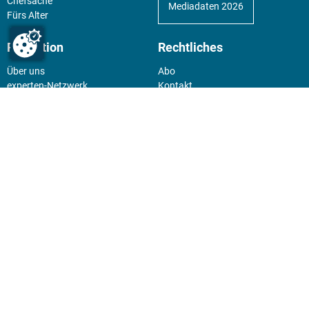
Chefsache
Mediadaten 2026
Fürs Alter
Redaktion
Rechtliches
Über uns
Abo
experten-Netzwerk
Kontakt
E-Mail:
team@experten.de
Datenschutz
Pressemeldungen bitte an:
Impressum
news@experten.de
KIOSK
Unsere Magazine gibt es digital
im
Kiosk
.
Abo
Hier geht's zum Print Abo und
zum gesamten Online Angebot
des expertenReport.
Jetzt anmelden!