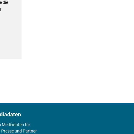
e die
t.
diadaten
n Mediadaten für
 Presse und Partner