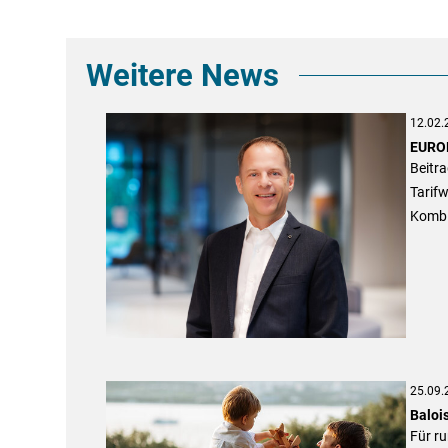
Weitere News
12.02.
EUROP
Beitra
Tarifw
Kombi
25.09.
Baloi
Für ru