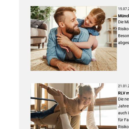
15.07.
Münch
Die Mü
Risiko
Beson
abges
21.01.
RLV m
Die n
Jahre
auch i
für Fa
Risiko