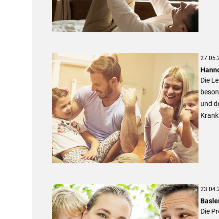
27.05.
Hanno
Die Le
besond
und de
Krank
23.04.
Basle
Die Pr