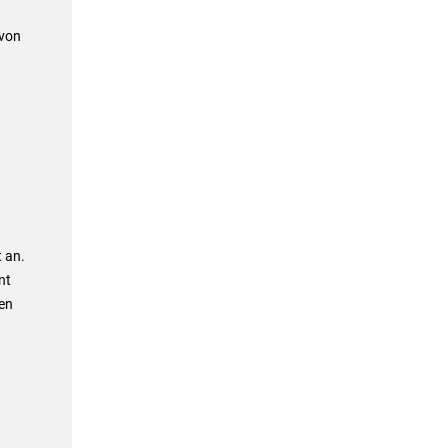
 von
 an.
nt
ben