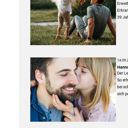
Erwei
Erkran
39 Ja
14.09.
Hanno
Der Le
So erh
bei sc
sich p