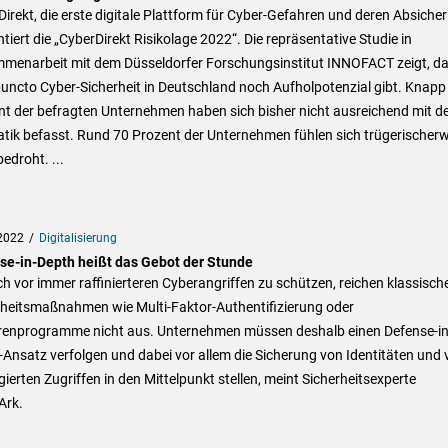
irekt, die erste digitale Plattform für Cyber-Gefahren und deren Absiche
tiert die „CyberDirekt Risikolage 2022“. Die repräsentative Studie in
menarbeit mit dem Düsseldorfer Forschungsinstitut INNOFACT zeigt, d
puncto Cyber-Sicherheit in Deutschland noch Aufholpotenzial gibt. Knapp
t der befragten Unternehmen haben sich bisher nicht ausreichend mit d
tik befasst. Rund 70 Prozent der Unternehmen fühlen sich trügerischerw
bedroht. ...
2022
Digitalisierung
se-in-Depth heißt das Gebot der Stunde
h vor immer raffinierteren Cyberangriffen zu schützen, reichen klassisch
rheitsmaßnahmen wie Multi-Faktor-Authentifizierung oder
irenprogramme nicht aus. Unternehmen müssen deshalb einen Defense-in
Ansatz verfolgen und dabei vor allem die Sicherung von Identitäten und 
egierten Zugriffen in den Mittelpunkt stellen, meint Sicherheitsexperte
Ark.