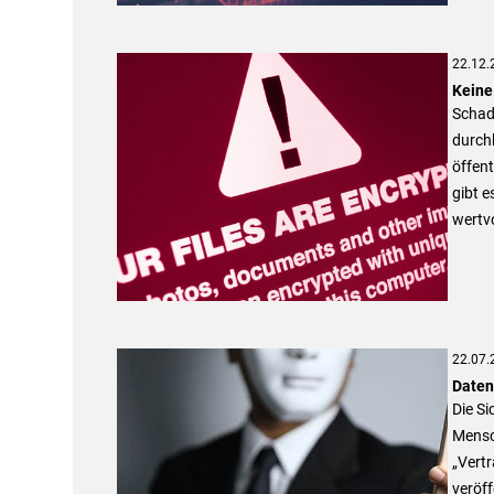
22.12.
Keine
Schads
durch
öffent
gibt e
wertv
22.07.
Daten
Die Si
Mensch
„Vertr
veröff