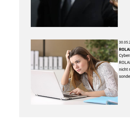
30.05.
ROLAN
Cyberm
ROLAND
nicht 
sonder