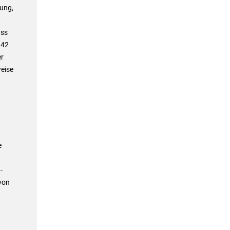
rung,
ass
 42
er
eise
e
-
von