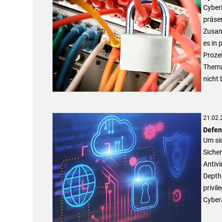
CyberD
präsen
Zusam
es in 
Prozen
Thema
nicht 
21.02.
Defen
Um sic
Siche
Antiv
Depth-
privil
Cyber