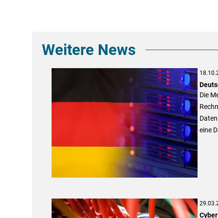
Weitere News
18.10.
Deuts
Die Me
Rechn
Daten 
eine 
29.03.
Cyber