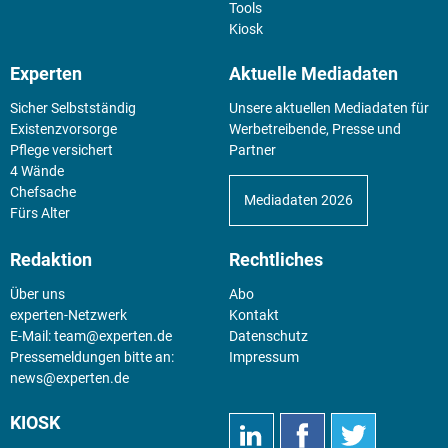
Tools
Kiosk
Experten
Aktuelle Mediadaten
Sicher Selbstständig
Unsere aktuellen Mediadaten für
Existenz­vorsorge
Werbetreibende, Presse und
Pflege versichert
Partner
4 Wände
Chefsache
Mediadaten 2026
Fürs Alter
Redaktion
Rechtliches
Über uns
Abo
experten-Netzwerk
Kontakt
E-Mail:
team@experten.de
Datenschutz
Pressemeldungen bitte an:
Impressum
news@experten.de
KIOSK