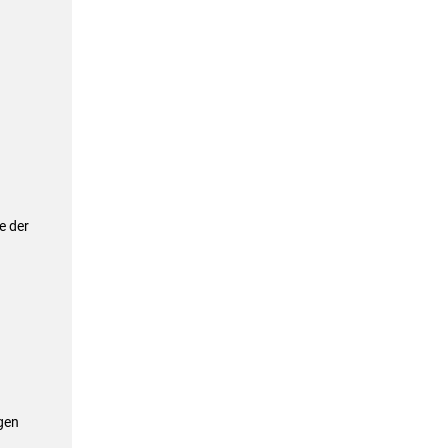
d
e der
gen