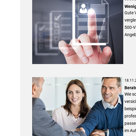
Wenig
Gute 
vergle
500-V
Angebo
18.11.
Berat
Wie sc
versic
beispi
profes
passen
im Auf