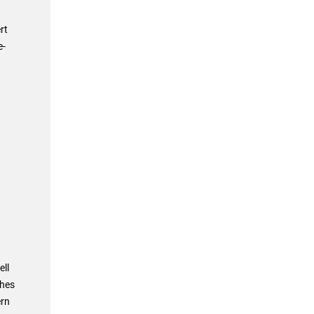
rt
e-
ell
ches
ern