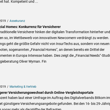
et hat. Kompetent und ...
2019
Assekuranz
cial Homes: Konkurrenz für Versicherer
traditionelle Versicherer hinken der digitalen Transformation hinterher un
eren so, im Wettbewerb von innovativen Newcomern verdrängt zu werden.
ings geht die größte Gefahr nicht von InsurTechs aus, sondern von neuen
ten, sogenannten „Financial Homes“, an denen bereits ein Drittel der
enten in Europa Interesse haben. Dies zeigt die „Financial Needs“-Studi
egieberatung Oliver Wyman. Fin
2019
Marketing & Vertrieb
gerer Versicherungswechsel durch Online-Vergleichsportale
zent haben laut einer Umfrage im Auftrag des Digitalverbands Bitkom im
et günstigere Versicherungsangebote gefunden. Bei den 16- bis 29-Jähri
s sogar mehr als die Hälfte der Befragten.