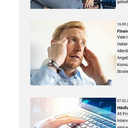
getest
16.09.
Finan
Viele 
riski
Allerd
Angebo
Konsum
Strat
07.02.
Häufi
45 Pro
Intern
sind e