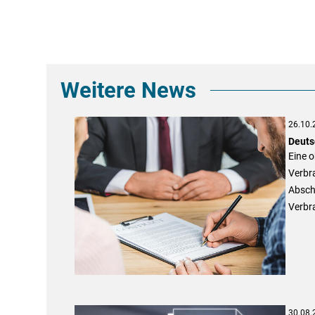
Weitere News
26.10.
Deuts
Eine 
Verbr
Absch
Verbr
30.08.