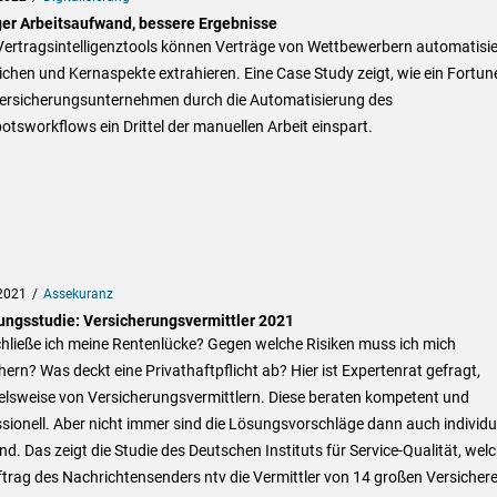
er Arbeitsaufwand, bessere Ergebnisse
Vertragsintelligenztools können Verträge von Wettbewerbern automatisie
ichen und Kernaspekte extrahieren. Eine Case Study zeigt, wie ein Fortun
ersicherungsunternehmen durch die Automatisierung des
tsworkflows ein Drittel der manuellen Arbeit einspart.
2021
Assekuranz
ungsstudie: Versicherungsvermittler 2021
hließe ich meine Rentenlücke? Gegen welche Risiken muss ich mich
hern? Was deckt eine Privathaftpflicht ab? Hier ist Expertenrat gefragt,
elsweise von Versicherungsvermittlern. Diese beraten kompetent und
sionell. Aber nicht immer sind die Lösungsvorschläge dann auch individu
d. Das zeigt die Studie des Deutschen Instituts für Service-Qualität, wel
trag des Nachrichtensenders ntv die Vermittler von 14 großen Versicher