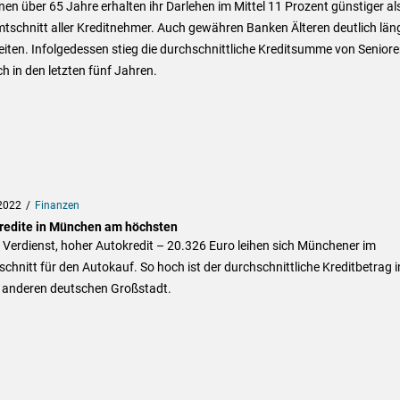
en über 65 Jahre erhalten ihr Darlehen im Mittel 11 Prozent günstiger al
tschnitt aller Kreditnehmer. Auch gewähren Banken Älteren deutlich län
iten. Infolgedessen stieg die durchschnittliche Kreditsumme von Senior
ch in den letzten fünf Jahren.
2022
Finanzen
redite in München am höchsten
Verdienst, hoher Autokredit – 20.326 Euro leihen sich Münchener im
chnitt für den Autokauf. So hoch ist der durchschnittliche Kreditbetrag i
r anderen deutschen Großstadt.