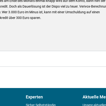
es am Ende des Monats einmal knapp wird auf dem Konto, dann hilft der
redit. Doch als Dauerlösung ist der Dispo viel zu teuer. Verivox-Berechn
: Wer 3.000 Euro im Minus ist, kann mit einer Umschuldung auf einen
kredit über 300 Euro sparen.
Experten
Aktuelle Me
Sicher Selbstständig
Unsere aktuelle