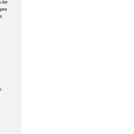
s der
gere
en
n