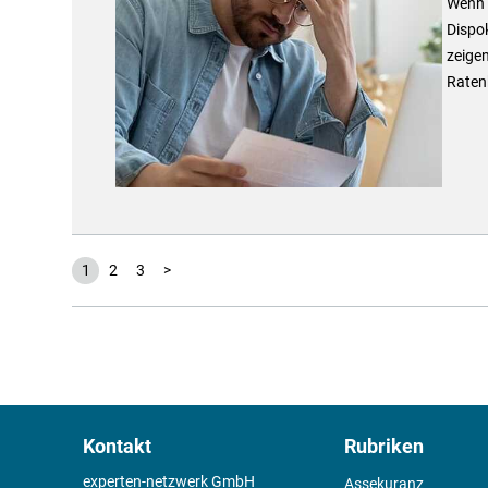
Wenn 
Dispok
zeigen
Raten
1
2
3
>
Kontakt
Rubriken
experten-netzwerk GmbH
Assekuranz