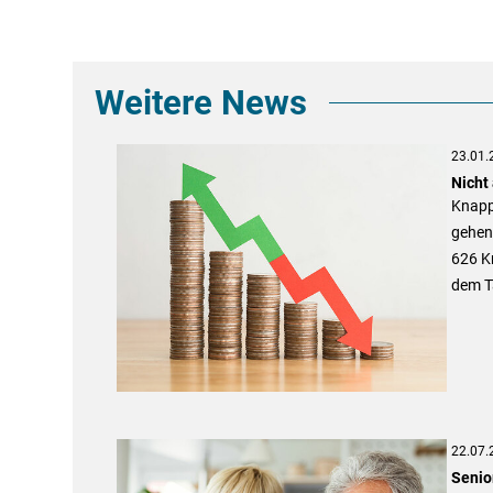
Weitere News
23.01.
Nicht 
Knapp
gehen 
626 Kr
dem T
22.07.
Senio