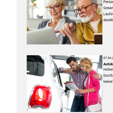
Person
Gesam
Laufze
deutli
07.04.
Autok
Hoher 
Durchs
keine