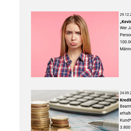
29.12.
„Kevi
Wer Ja
Person
100.0
Männe
24.09.
Kredit
Beamte
erhalt
Kund*
3.800