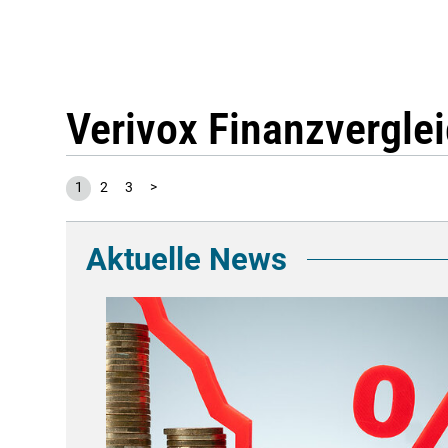
Verivox Finanzvergl
1
2
3
>
Aktuelle News