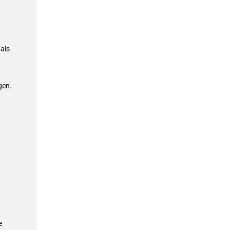
 als
gen.
e