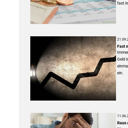
fast i
21.09.
Fast 
Immer 
Geld i
einmal
ein.
11.06.
Raus 