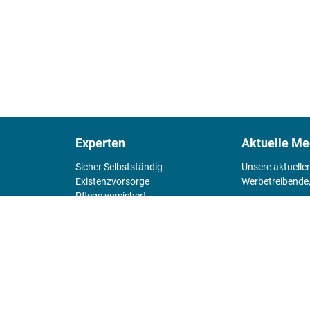
Experten
Aktuelle Me
Sicher Selbstständig
Unsere aktuelle
Existenz­vorsorge
Werbetreibende,
Pflege versichert
4 Wände
Mediadaten 
Chefsache
Fürs Alter
KIOSK