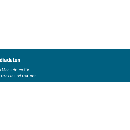
diadaten
n Mediadaten für
 Presse und Partner
2026
Abo
Hier geht's zum Print Abo und zum