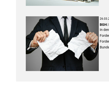
26.03.
BGH: 
In de
Forder
Forder
Bundes