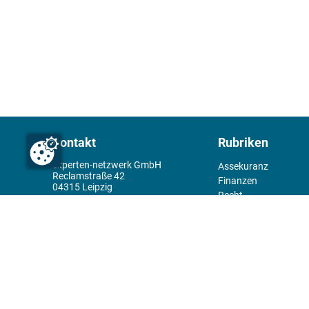
Kontakt
Rubriken
experten-netzwerk GmbH
Assekuranz
Reclamstraße 42
Finanzen
04315 Leipzig
Recht
+49 341 98995950
Management
Wirtschaft
Themenwelt
Tools
Kiosk
Redaktion
Rechtliches