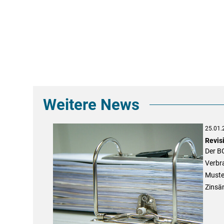
Weitere News
25.01.
Revis
Der BG
Verbr
Muster
Zinsä