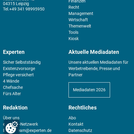
Finanzen
04315 Leipzig
Recht
+49 341 98995950
Management
Wirtschaft
Themenwelt
Tools
Kiosk
Experten
Aktuelle Mediadaten
Sicher Selbstständig
Unsere aktuellen Mediadaten für
Existenz­vorsorge
Werbetreibende, Presse und
Pflege versichert
Partner
4 Wände
Chefsache
Mediadaten 2026
Fürs Alter
Redaktion
Rechtliches
Über uns
Abo
experten-Netzwerk
Kontakt
E-Mail:
team@experten.de
Datenschutz