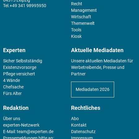
04315 Leipzig
Recht
+49 341 98995950
Management
Wirtschaft
Themenwelt
Tools
Kiosk
Experten
Aktuelle Mediadaten
Sicher Selbstständig
Unsere aktuellen Mediadaten für
Existenz­vorsorge
Werbetreibende, Presse und
Pflege versichert
Partner
4 Wände
Chefsache
Mediadaten 2026
Fürs Alter
Redaktion
Rechtliches
Über uns
Abo
experten-Netzwerk
Kontakt
E-Mail:
team@experten.de
Datenschutz
Pressemeldungen bitte an:
Impressum