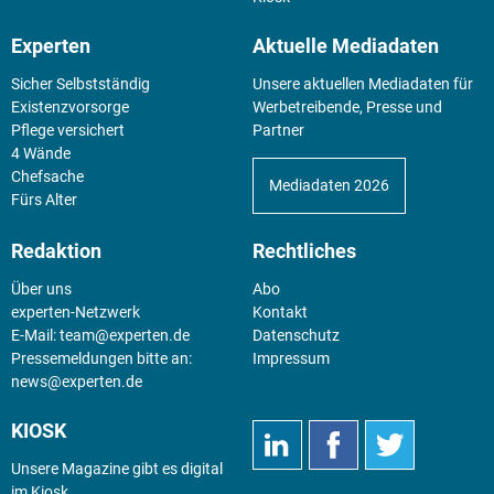
Experten
Aktuelle Mediadaten
Sicher Selbstständig
Unsere aktuellen Mediadaten für
Existenz­vorsorge
Werbetreibende, Presse und
Pflege versichert
Partner
4 Wände
Chefsache
Mediadaten 2026
Fürs Alter
Redaktion
Rechtliches
Über uns
Abo
experten-Netzwerk
Kontakt
E-Mail:
team@experten.de
Datenschutz
Pressemeldungen bitte an:
Impressum
news@experten.de
KIOSK
Unsere Magazine gibt es digital
im
Kiosk
.