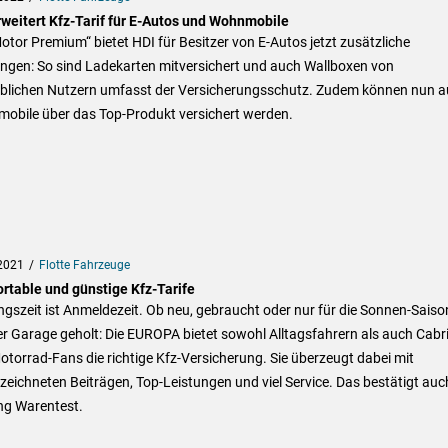
rweitert Kfz-Tarif für E-Autos und Wohnmobile
otor Premium“ bietet HDI für Besitzer von E-Autos jetzt zusätzliche
ungen: So sind Ladekarten mitversichert und auch Wallboxen von
blichen Nutzern umfasst der Versicherungsschutz. Zudem können nun 
obile über das Top-Produkt versichert werden.
2021
Flotte Fahrzeuge
rtable und günstige Kfz-Tarife
ngszeit ist Anmeldezeit. Ob neu, gebraucht oder nur für die Sonnen-Saiso
r Garage geholt: Die EUROPA bietet sowohl Alltagsfahrern als auch Cabri
torrad-Fans die richtige Kfz-Versicherung. Sie überzeugt dabei mit
eichneten Beiträgen, Top-Leistungen und viel Service. Das bestätigt auc
ng Warentest.