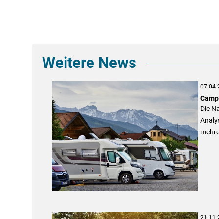
Weitere News
07.04.
Campi
Die Na
Analys
mehre
21.11.