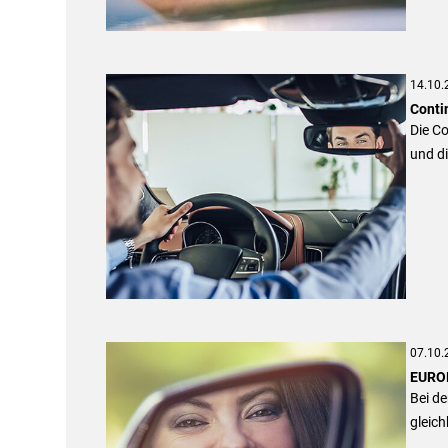
14.10.
Conti
Die Co
und di
07.10.
EUROP
Bei d
gleich