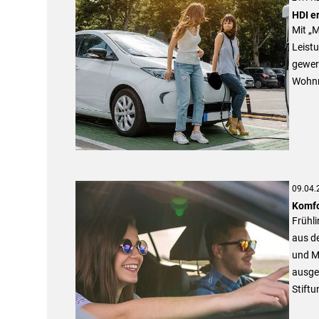
HDI e
Mit „M
Leist
gewer
Wohnm
09.04.
Komfo
Frühli
aus de
und Mo
ausgez
Stiftu