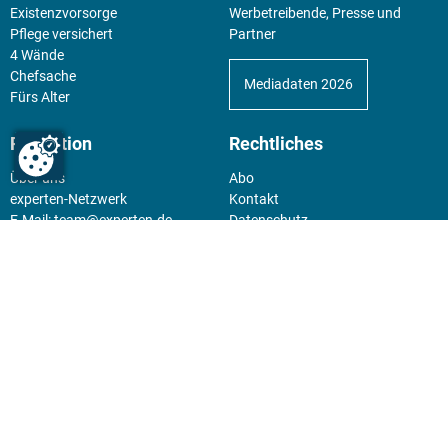
Existenz­vorsorge
Werbetreibende, Presse und
Pflege versichert
Partner
4 Wände
Chefsache
Mediadaten 2026
Fürs Alter
Redaktion
Rechtliches
Über uns
Abo
experten-Netzwerk
Kontakt
E-Mail:
team@experten.de
Datenschutz
Pressemeldungen bitte an:
Impressum
news@experten.de
KIOSK
Unsere Magazine gibt es digital
im
Kiosk
.
Abo
Hier geht's zum Print Abo und
zum gesamten Online Angebot