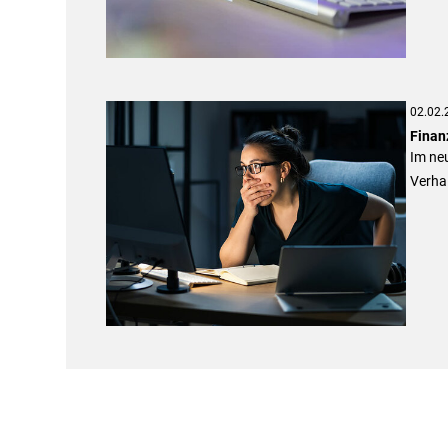
02.02.
Finan
Im ne
Verhal