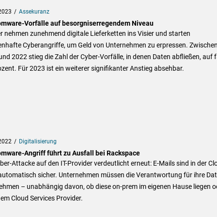
2023
Assekuranz
mware-Vorfälle auf besorgniserregendem Niveau
 nehmen zunehmend digitale Lieferketten ins Visier und starten
nhafte Cyberangriffe, um Geld von Unternehmen zu erpressen. Zwische
nd 2022 stieg die Zahl der Cyber-Vorfälle, in denen Daten abfließen, auf 
zent. Für 2023 ist ein weiterer signifikanter Anstieg absehbar.
2022
Digitalisierung
mware-Angriff führt zu Ausfall bei Rackspace
ber-Attacke auf den IT-Provider verdeutlicht erneut: E-Mails sind in der Cl
 automatisch sicher. Unternehmen müssen die Verantwortung für ihre Da
ehmen – unabhängig davon, ob diese on-prem im eigenen Hause liegen o
nem Cloud Services Provider.