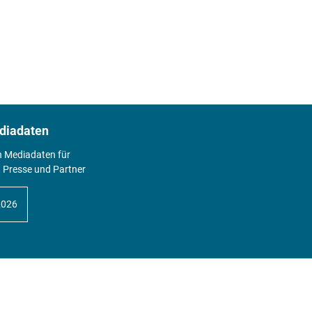
diadaten
n Mediadaten für
 Presse und Partner
2026
Abo
Hier geht's zum Print Abo und zum
gesamten Online Angebot des