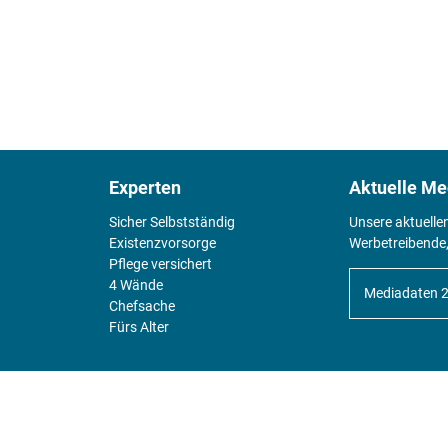
Experten
Aktuelle Me
Sicher Selbstständig
Unsere aktuelle
Existenz­vorsorge
Werbetreibende,
Pflege versichert
4 Wände
Mediadaten 
Chefsache
Fürs Alter
KIOSK
Unsere Magazine gibt es digital im