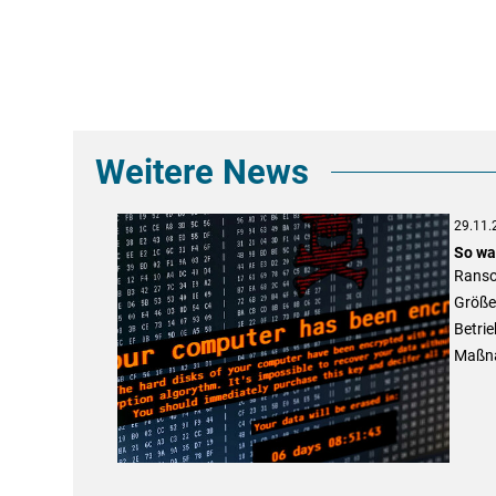
Weitere News
29.11.
So wa
Ranso
Größe 
Betrie
Maßna