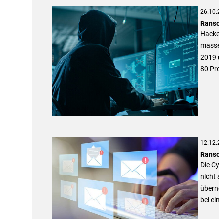
26.10.
Ranso
Hacker
masse
2019 u
80 Pro
12.12.
Ranso
Die Cy
nicht
übern
bei ei