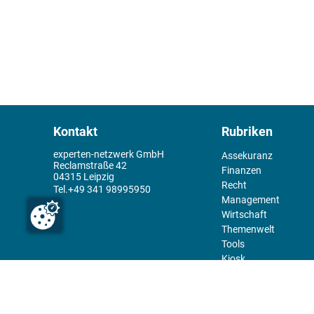
Kontakt
Rubriken
experten-netzwerk GmbH
Assekuranz
Reclamstraße 42
Finanzen
04315 Leipzig
Recht
+49 341 98995950
Management
Wirtschaft
Themenwelt
Tools
Kiosk
Redaktion
Rechtliches
Über uns
Abo