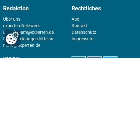
Redaktion
Rechtliches
Über uns
Abo
experten-Netzwerk
Kontakt
E-Mail:
team@experten.de
Datenschutz
Pressemeldungen bitte an:
Impressum
news@experten.de
KIOSK
Unsere Magazine gibt es digital
im
Kiosk
.
Abo
Hier geht's zum Print Abo und
zum gesamten Online Angebot
des expertenReport.
Jetzt anmelden!