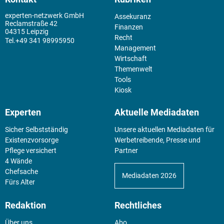
experten-netzwerk GmbH
Assekuranz
Reclamstraße 42
Finanzen
04315 Leipzig
Recht
+49 341 98995950
Management
Wirtschaft
Themenwelt
Tools
Kiosk
Experten
Aktuelle Mediadaten
Sicher Selbstständig
Unsere aktuellen Mediadaten für
Existenz­vorsorge
Werbetreibende, Presse und
Pflege versichert
Partner
4 Wände
Chefsache
Mediadaten 2026
Fürs Alter
Redaktion
Rechtliches
Über uns
Abo