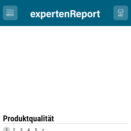
Produktqualität
1
2
3
4
5
>