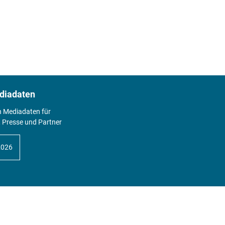
diadaten
n Mediadaten für
 Presse und Partner
2026
Abo
Hier geht's zum Print Abo und zum
gesamten Online Angebot des