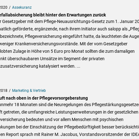
2020
Assekuranz
efallabsicherung bleibt hinter den Erwartungen zurück
er Gesetzgeber mit dem Pflege-Neuausrichtungs-Gesetz zum 1. Januar 2
aatlich geförderte, ergänzende, nach ihrem Initiator auch salopp als „Pfle
bezeichnete, Pflegeversicherung eingeführt hatte, da leuchteten die Aug
 weniger Krankenversicherungsvorstände. Mit der vom Gesetzgeber
lobten Zulage in Höhe von 5 Euro pro Monat sollten die zum damaligen
unkt überschaubaren Umsätze im Segment der privaten
zusatzversicherung katalysiert werden. ...
2018
Marketing & Vertrieb
Luft nach oben in der Pflegevorsorgeberatung
unmehr 18 Monaten sind die Neuregelungen des Pflegestärkungsgesetzes
ft getreten, die umfangreiche Leistungserweiterungen in der gesetzlichen
eversicherung bedeuten und vor allem Menschen mit psychischen
kungen bei der Einschätzung der Pflegebedürftigkeit besser berücksicht
ten Report sprach mit Rainer M. Jacobus, Vorstandsvorsitzender der IDE