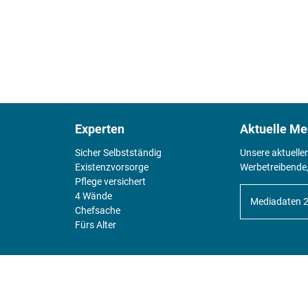
Experten
Aktuelle Me
Sicher Selbstständig
Unsere aktuelle
Existenz­vorsorge
Werbetreibende,
Pflege versichert
4 Wände
Mediadaten 
Chefsache
Fürs Alter
KIOSK
Unsere Magazine gibt es digital im