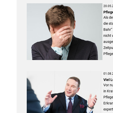
20.05.
Pfleg
Als d
die st
Bahr“ 
nicht
ausge
Zeitp
Pflege
01.08.
Viel 
Vor n
in Kra
Pfleg
Erkran
exper