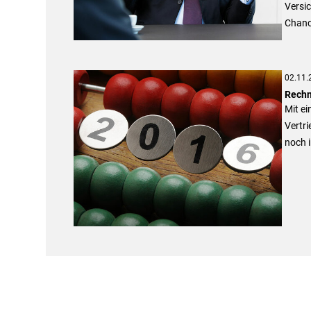
Versic
Chance
02.11.
Rechn
Mit e
Vertri
noch i