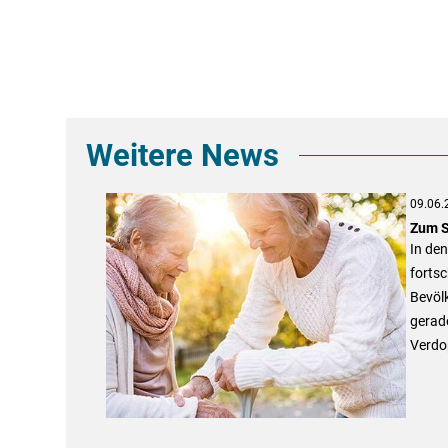
Weitere News
09.06.
Zum S
In de
fortsc
Bevölk
gerad
Verdop