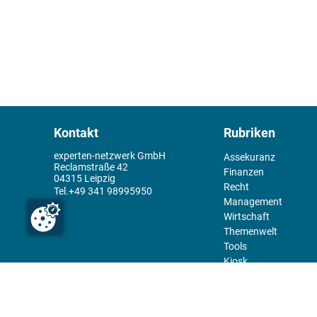
Kontakt
Rubriken
experten-netzwerk GmbH
Assekuranz
Reclamstraße 42
Finanzen
04315 Leipzig
Recht
+49 341 98995950
Management
Wirtschaft
Themenwelt
Tools
Kiosk
Redaktion
Rechtliches
Über uns
Abo