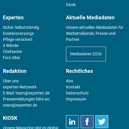
Kiosk
Experten
Aktuelle Mediadaten
Sicher Selbstständig
Unsere aktuellen Mediadaten für
Existenz­vorsorge
Werbetreibende, Presse und
Pflege versichert
Partner
4 Wände
Chefsache
Mediadaten 2026
Fürs Alter
Redaktion
Rechtliches
Über uns
Abo
experten-Netzwerk
Kontakt
E-Mail:
team@experten.de
Datenschutz
Pressemeldungen bitte an:
Impressum
news@experten.de
KIOSK
Unsere Magazine gibt es digital