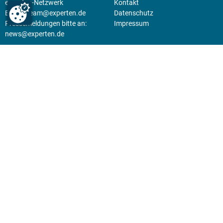
experten-Netzwerk
Kontakt
E-Mail:
team@experten.de
Datenschutz
Pressemeldungen bitte an:
Impressum
news@experten.de
KIOSK
Unsere Magazine gibt es digital
im
Kiosk
.
Abo
Hier geht's zum Print Abo und
zum gesamten Online Angebot
des expertenReport.
Jetzt anmelden!
© 2026 experten-netzwerk GmbH