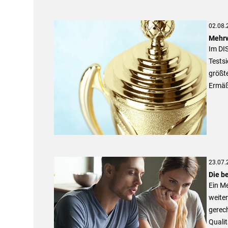
02.08.
Mehrw
Im DI
Testsi
größte
Ermäß
23.07.
Die b
Ein M
weiter
gerech
Qualit