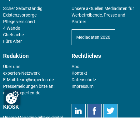
Sicher Selbstständig
Unsere aktuellen Mediadaten für
Existenz­vorsorge
Werbetreibende, Presse und
Pflege versichert
Partner
4 Wände
Chefsache
Mediadaten 2026
Fürs Alter
Redaktion
Rechtliches
Über uns
Abo
experten-Netzwerk
Kontakt
E-Mail:
team@experten.de
Datenschutz
Pressemeldungen bitte an:
Impressum
news@experten.de
KIOSK
Unsere Magazine gibt es digital
im
Kiosk
.
Abo