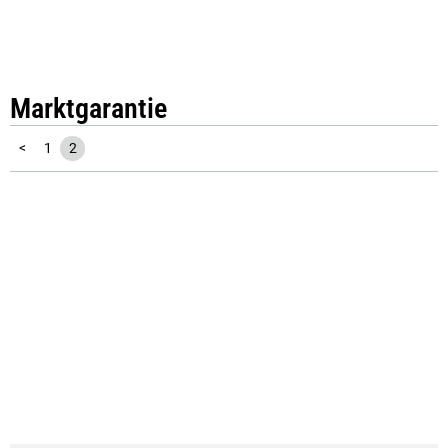
Marktgarantie
<
1
2