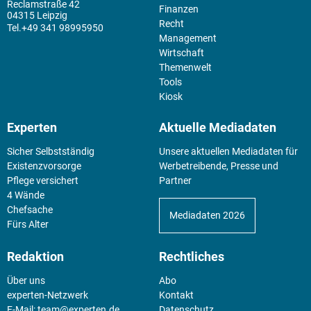
Reclamstraße 42
Finanzen
04315 Leipzig
Recht
+49 341 98995950
Management
Wirtschaft
Themenwelt
Tools
Kiosk
Experten
Aktuelle Mediadaten
Sicher Selbstständig
Unsere aktuellen Mediadaten für
Existenz­vorsorge
Werbetreibende, Presse und
Pflege versichert
Partner
4 Wände
Chefsache
Mediadaten 2026
Fürs Alter
Redaktion
Rechtliches
Über uns
Abo
experten-Netzwerk
Kontakt
E-Mail:
team@experten.de
Datenschutz