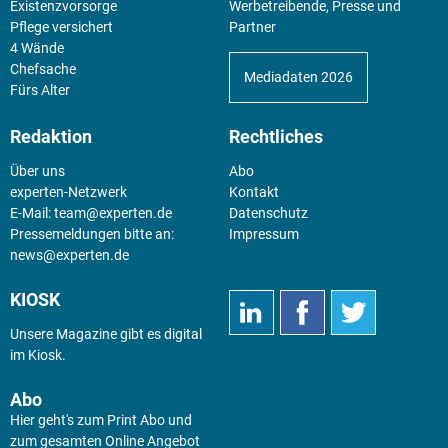
Existenz­vorsorge
Werbetreibende, Presse und
Pflege versichert
Partner
4 Wände
Chefsache
Mediadaten 2026
Fürs Alter
Redaktion
Rechtliches
Über uns
Abo
experten-Netzwerk
Kontakt
E-Mail:
team@experten.de
Datenschutz
Pressemeldungen bitte an:
Impressum
news@experten.de
KIOSK
Unsere Magazine gibt es digital
im
Kiosk
.
Abo
Hier geht's zum Print Abo und
zum gesamten Online Angebot