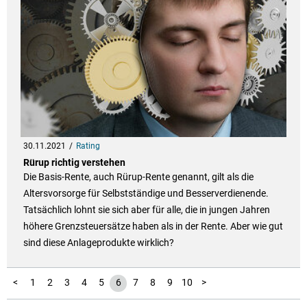
30.11.2021
Rating
Rürup richtig verstehen
Die Basis-Rente, auch Rürup-Rente genannt, gilt als die
Altersvorsorge für Selbstständige und Besserverdienende.
Tatsächlich lohnt sie sich aber für alle, die in jungen Jahren
höhere Grenzsteuersätze haben als in der Rente. Aber wie gut
sind diese Anlageprodukte wirklich?
11
12
13
<
1
2
3
4
5
6
7
8
9
10
>