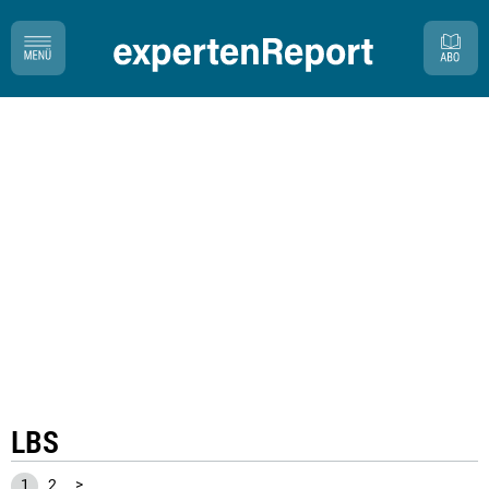
LBS
1
2
>