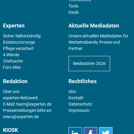
Tools
Kiosk
Experten
Aktuelle Mediadaten
Sicher Selbstständig
Unsere aktuellen Mediadaten für
Existenz­vorsorge
Werbetreibende, Presse und
Pflege versichert
Partner
4 Wände
Chefsache
Mediadaten 2026
Fürs Alter
Redaktion
Rechtliches
Über uns
Abo
experten-Netzwerk
Kontakt
E-Mail:
team@experten.de
Datenschutz
Pressemeldungen bitte an:
Impressum
news@experten.de
KIOSK