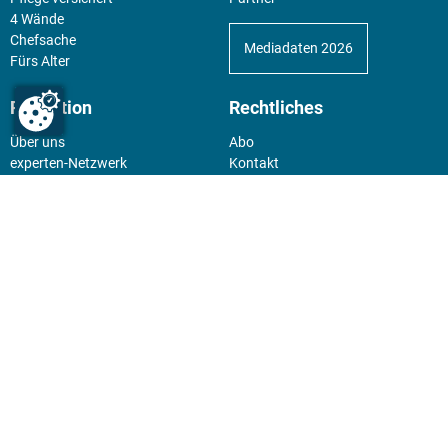
4 Wände
Chefsache
Mediadaten 2026
Fürs Alter
Redaktion
Rechtliches
Über uns
Abo
experten-Netzwerk
Kontakt
E-Mail:
team@experten.de
Datenschutz
Pressemeldungen bitte an:
Impressum
news@experten.de
KIOSK
Unsere Magazine gibt es digital
im
Kiosk
.
Abo
Hier geht's zum Print Abo und
zum gesamten Online Angebot
des expertenReport.