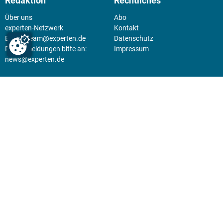
Redaktion
Rechtliches
Über uns
Abo
experten-Netzwerk
Kontakt
E-Mail:
team@experten.de
Datenschutz
Pressemeldungen bitte an:
Impressum
news@experten.de
KIOSK
Unsere Magazine gibt es digital
im
Kiosk
.
Abo
Hier geht's zum Print Abo und
zum gesamten Online Angebot
des expertenReport.
Jetzt anmelden!