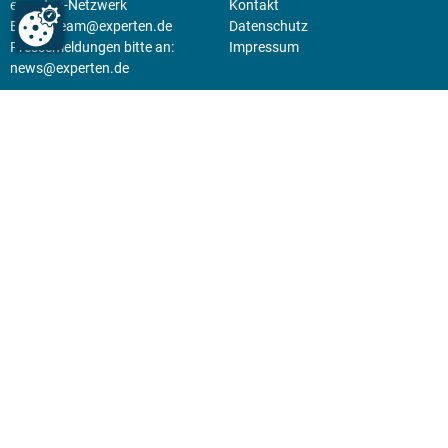
experten-Netzwerk
Kontakt
E-Mail:
team@experten.de
Datenschutz
Pressemeldungen bitte an:
Impressum
news@experten.de
KIOSK
Unsere Magazine gibt es digital
im
Kiosk
.
Abo
Hier geht's zum Print Abo und
zum gesamten Online Angebot
des expertenReport.
Jetzt anmelden!
© 2026 experten-netzwerk GmbH