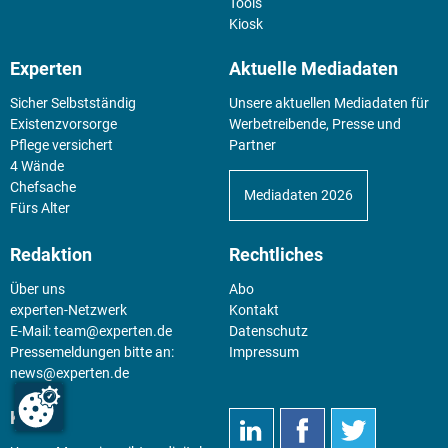
Tools
Kiosk
Experten
Aktuelle Mediadaten
Sicher Selbstständig
Unsere aktuellen Mediadaten für
Existenz­vorsorge
Werbetreibende, Presse und
Pflege versichert
Partner
4 Wände
Chefsache
Mediadaten 2026
Fürs Alter
Redaktion
Rechtliches
Über uns
Abo
experten-Netzwerk
Kontakt
E-Mail:
team@experten.de
Datenschutz
Pressemeldungen bitte an:
Impressum
news@experten.de
KIOSK