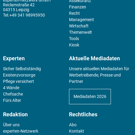
experten-netzwerk GmbH
Assekuranz
Reclamstraße 42
Finanzen
04315 Leipzig
Recht
+49 341 98995950
Management
Wirtschaft
Themenwelt
Tools
Kiosk
Experten
Aktuelle Mediadaten
Sicher Selbstständig
Unsere aktuellen Mediadaten für
Existenz­vorsorge
Werbetreibende, Presse und
Pflege versichert
Partner
4 Wände
Chefsache
Mediadaten 2026
Fürs Alter
Redaktion
Rechtliches
Über uns
Abo
experten-Netzwerk
Kontakt