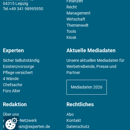
Finanzen
04315 Leipzig
Recht
+49 341 98995950
Management
Wirtschaft
Themenwelt
Tools
Kiosk
Experten
Aktuelle Mediadaten
Sicher Selbstständig
Unsere aktuellen Mediadaten für
Existenz­vorsorge
Werbetreibende, Presse und
Pflege versichert
Partner
4 Wände
Chefsache
Mediadaten 2026
Fürs Alter
Redaktion
Rechtliches
Über uns
Abo
experten-Netzwerk
Kontakt
E-Mail:
team@experten.de
Datenschutz